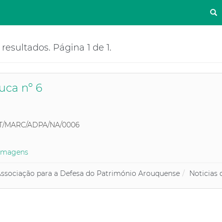
S
resultados. Página 1 de 1.
uca nº 6
T/MARC/ADPA/NA/0006
Imagens
ssociação para a Defesa do Património Arouquense
Noticias 